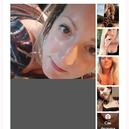
Све
фотогра