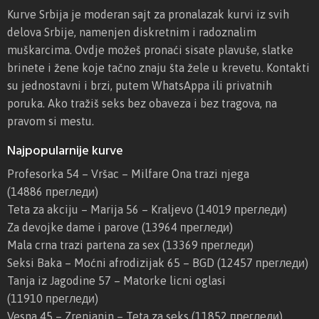
Kurve Srbija je moderan sajt za pronalazak kurvi iz svih
a
delova Srbije, namenjen diskretnim i radoznalim
l
muškarcima. Ovdje možeš pronaći sisate plavuše, slatke
j
brinete i žene koje tačno znaju šta žele u krevetu. Kontakti
e
su jednostavni i brzi, putem WhatsAppa ili privatnih
v
poruka. Ako tražiš seks bez obaveza i bez tragova, na
o
pravom si mestu.
Najpopularnije kurve
Profesorka 54 – Vršac – Milfare Ona trazi njega
(14886 прегледи)
Teta za akciju – Marija 56 – Kraljevo
(14019 прегледи)
Za devojke dame i parove
(13964 прегледи)
Mala crna trazi partena za sex
(13369 прегледи)
Seksi Baka – Moćni afrodizijak 65 – BGD
(12457 прегледи)
Tanja iz Jagodine 57 – Matorke licni oglasi
(11910 прегледи)
Vesna 45 – Zrenjanin – Teta za seks
(11852 прегледи)