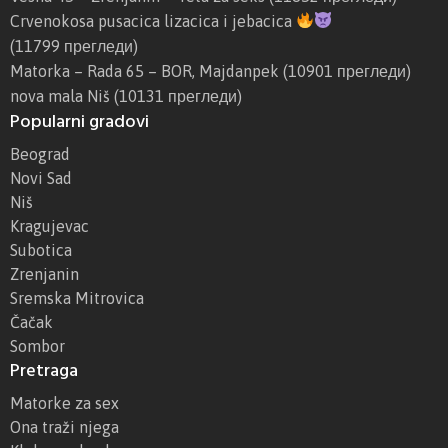
Crvenokosa pusacica lizacica i jebacica
(11799 прегледи)
Matorka – Rada 65 – BOR, Majdanpek
(10901 прегледи)
nova mala Niš
(10131 прегледи)
Popularni gradovi
Beograd
Novi Sad
Niš
Kragujevac
Subotica
Zrenjanin
Sremska Mitrovica
Čačak
Sombor
Pretraga
Matorke za sex
Ona traži njega