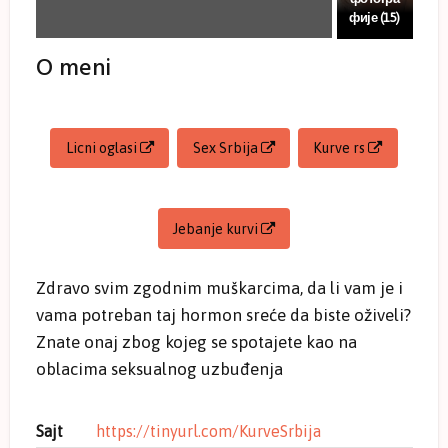
фије (15)
O meni
Licni oglasi
Sex Srbija
Kurve rs
Jebanje kurvi
Zdravo svim zgodnim muškarcima, da li vam je i
vama potreban taj hormon sreće da biste oživeli?
Znate onaj zbog kojeg se spotajete kao na
oblacima seksualnog uzbuđenja
Sajt
https://tinyurl.com/KurveSrbija