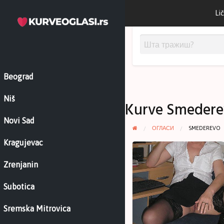
Lič
Beograd
Niš
Kurve Smedere
Novi Sad
ОГЛАСИ
SMEDEREVO
Kragujevac
Takni
me
Zrenjanin
takni
–
Subotica
Milka
Sremska Mitrovica
52
–