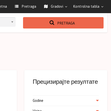
etna
Pretraga
Gradovi
Kontrolna tabla
PRETRAGA
Прецизирајте резултате
Godine