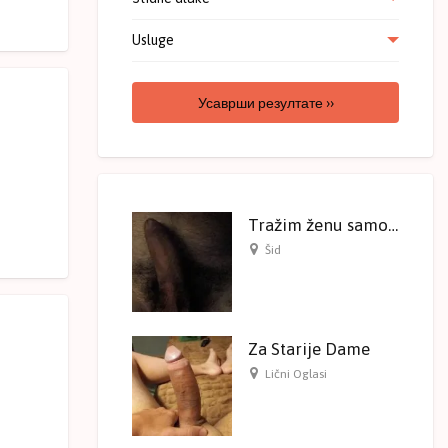
Usluge
Усаврши резултате ››
Tražim ženu samo ozbiljne ponude
Šid
Za Starije Dame
Lični Oglasi