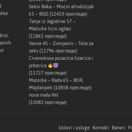
š
Seksi Baka – Moćni afrodizijak
atke
65 – BGD
(12410 прегледи)
Tanja iz Jagodine 57 –
Matorke licni oglasi
brzi,
(11861 прегледи)
atnih
Vesna 45 – Zrenjanin – Teta za
ez
seks
(11796 прегледи)
Crvenokosa pusacica lizacica i
jebacica
(11727 прегледи)
Matorka – Rada 65 – BOR,
Majdanpek
(10858 прегледи)
nova mala Niš
(10083 прегледи)
Uslovi i usluge
Kontakt
Baneri
P