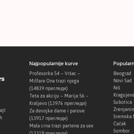
Najpopularnije kurve
Popularn
Profesorka 54 – Vršac –
Beograd
Novi Sad
Milfare Ona trazi njega
Niš
(14839 прегледи)
Kragujev
Teta za akciju – Marija 56 –
Subotica
Kraljevo
(13976 прегледи)
Zrenjanin
ajt
Za devojke dame i parove
Sremska 
h
(13917 прегледи)
Čačak
Mala crna trazi partena za sex
Sombor
(13319 прегледи)