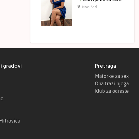
Novi Sad
i gradovi
Pretraga
Matorke za sex
Ona traži njega
Klub za odrasle
ac
Mitrovica