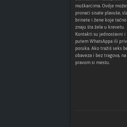
muškarcima. Ovdje može
pronaći sisate plavuše, sl
brinete i žene koje tačno
znaju šta žele u krevetu.
Kontakti su jednostavni i 
putem WhatsAppa ili priv
poruka. Ako tražiš seks b
obaveza i bez tragova, na
pravom si mestu.