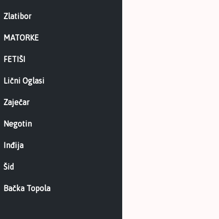
Zlatibor
MATORKE
FETIŠI
Lični Oglasi
Zaječar
Negotin
Inđija
Šid
Bačka Topola