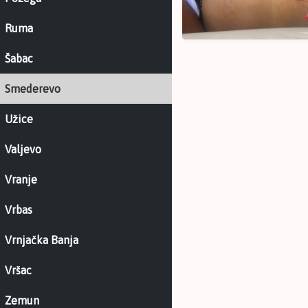
Ruma
Šabac
Smederevo
Užice
Valjevo
Vranje
Vrbas
Vrnjačka Banja
Vršac
Zemun