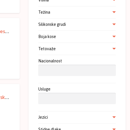
Visina
Težina
Silikonske grudi
Baka Branislava 75 – Gde nađeš zgodno mesto kitu mi posadi – Smederevo
Boja kose
Tetovaže
Nacionalnost
Usluge
Sisata mamica 44 voli dečkiće – Smederevska Palanka
Jezici
Stidne dlake