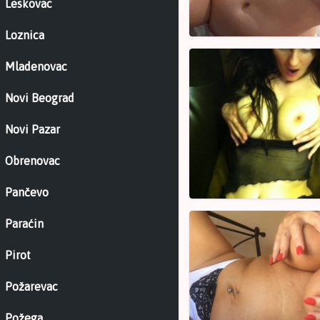
Smederevska
Leskovac
Palanka
Loznica
Nezasita
Mladenovac
Miljana
41
Novi Beograd
–
Smederevo
Novi Pazar
Obrenovac
Pančevo
Razvedena
Paraćin
teta
Daca
Pirot
56
Požarevac
–
Smederevo
Požega