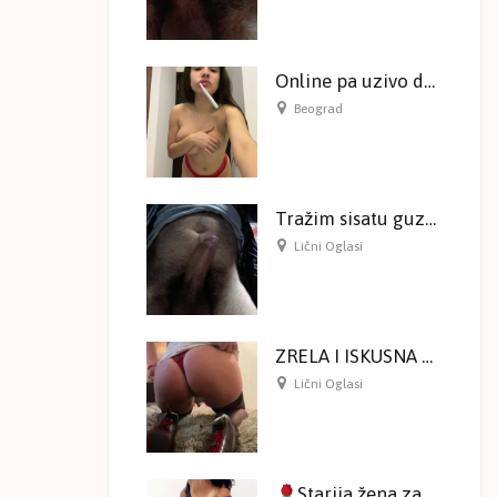
Online pa uzivo druzenje!
Beograd
Tražim sisatu guzatu ženu
Lični Oglasi
ZRELA I ISKUSNA Samo ONLINE druženje na kameri
Lični Oglasi
Starija žena za druženje na kameri