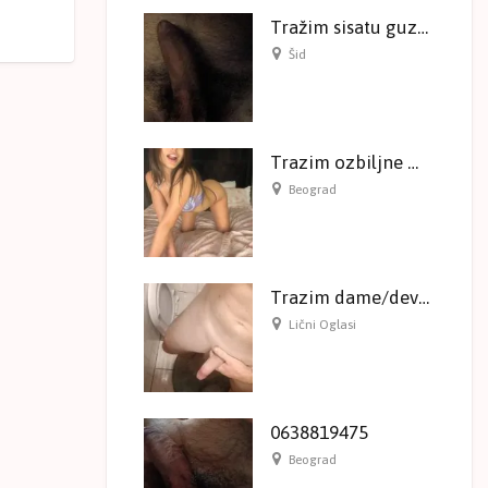
Tražim sisatu guzatu Mamu I Ceru
Šid
Trazim ozbiljne muskarce za saradnju
Beograd
Trazim dame/devojke za sex
Lični Oglasi
0638819475
Beograd