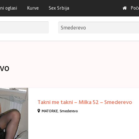
ni oglasi
Kurve
Sex Srbija
Poč
vo
Takni me takni – Milka 52 – Smederevo
MATORKE
,
Smederevo