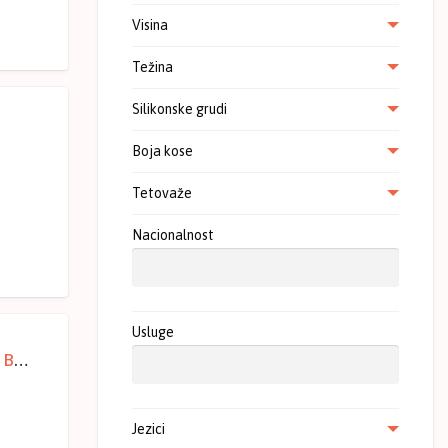
Visina
Težina
Silikonske grudi
Boja kose
Tetovaže
Nacionalnost
Usluge
Penzionerka za vruce igre 68 – Novi Sad – Babe licni oglasi
Jezici