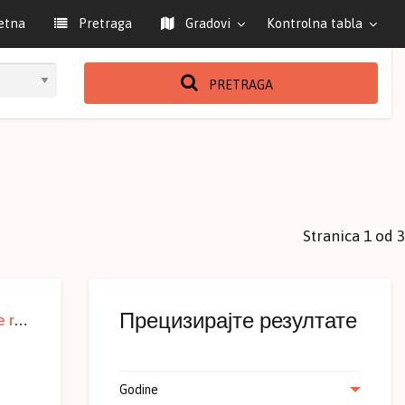
etna
Pretraga
Gradovi
Kontrolna tabla
PRETRAGA
Stranica 1 od 3
Прецизирајте резултате
cni kontakt
Godine