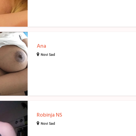
Ana
Novi Sad
Robinja NS
Novi Sad