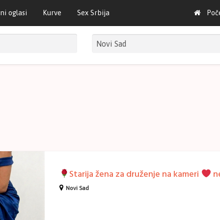
ni oglasi
Kurve
Sex Srbija
Poč
Starija žena za druženje na kameri
ne radim li
Novi Sad