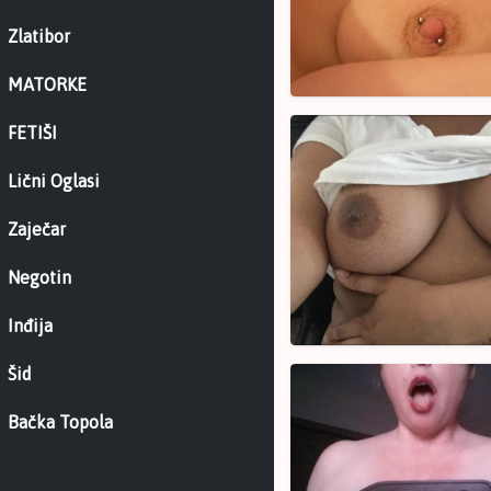
Zlatibor
MATORKE
Ana
FETIŠI
Lični Oglasi
Zaječar
Negotin
Inđija
Šid
Robinja
NS
Bačka Topola