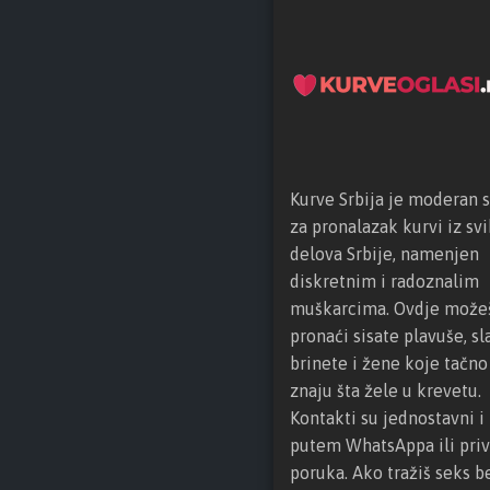
Kurve Srbija je moderan s
za pronalazak kurvi iz svi
delova Srbije, namenjen
diskretnim i radoznalim
muškarcima. Ovdje može
pronaći sisate plavuše, sl
brinete i žene koje tačno
znaju šta žele u krevetu.
Kontakti su jednostavni i 
putem WhatsAppa ili priv
poruka. Ako tražiš seks b