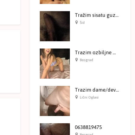
Tražim sisatu guzatu Mamu I Ceru
Šid
Trazim ozbiljne muskarce za saradnju
Beograd
Trazim dame/devojke za sex
Lični Oglasi
0638819475
Beograd