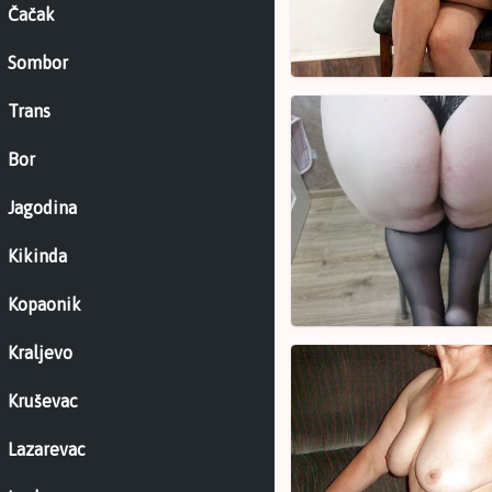
Čačak
kameri
Sombor
ne
radim
Bakica
Trans
licni
NS
Bor
kontakt
66
–
Jagodina
Matorke
Novi
Kikinda
Sad
Kopaonik
Kraljevo
Penzionerka
za
Kruševac
vruce
igre
Lazarevac
68