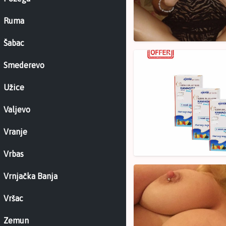
Sad
Ruma
Šabac
Sve
Smederevo
vrste
KAMAGRE!!!
Užice
Valjevo
Vranje
Vrbas
PinkiBani
Vrnjačka Banja
Vršac
Zemun