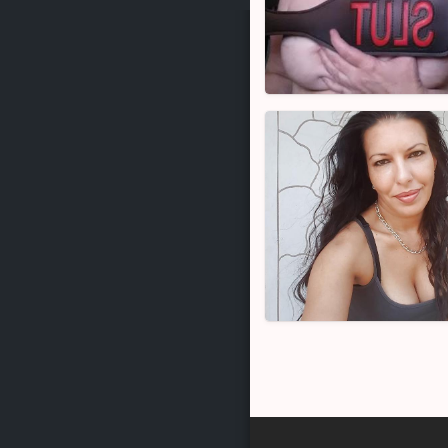
klub
za
odrasle