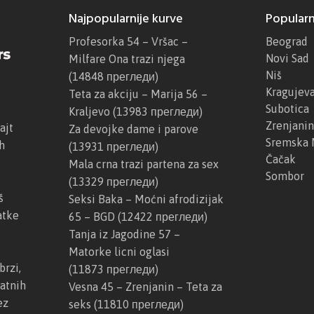
Najpopularnije kurve
Popularn
Profesorka 54 – Vršac –
Beograd
Novi Sad
Milfare Ona trazi njega
Niš
(14848 прегледи)
Kragujev
Teta za akciju – Marija 56 –
Subotica
Kraljevo
(13983 прегледи)
Zrenjanin
ajt
Za devojke dame i parove
Sremska 
h
(13931 прегледи)
Čačak
Mala crna trazi partena za sex
Sombor
(13329 прегледи)
š
Seksi Baka – Moćni afrodizijak
atke
65 – BGD
(12422 прегледи)
Tanja iz Jagodine 57 –
Matorke licni oglasi
brzi,
(11873 прегледи)
atnih
Vesna 45 – Zrenjanin – Teta za
ez
seks
(11810 прегледи)