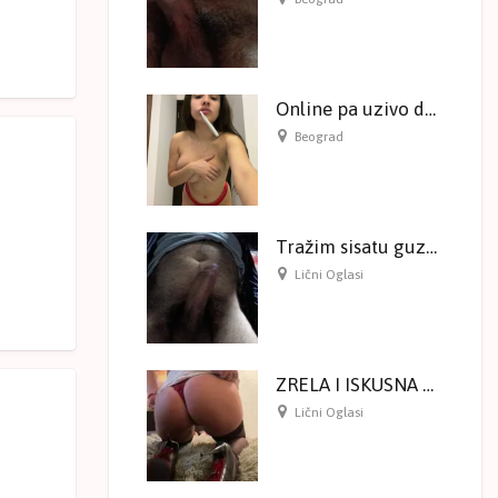
Online pa uzivo druzenje!
Beograd
Tražim sisatu guzatu ženu
Lični Oglasi
ZRELA I ISKUSNA Samo ONLINE druženje na kameri
Lični Oglasi