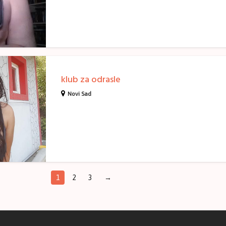
klub za odrasle
Novi Sad
1
2
3
→