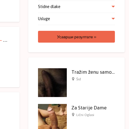
Stidne dlake
Usluge
Усаврши резултате ››
Lepa a usamljena 48 – Sremska Mitrovica – Novi sad
Tražim ženu samo ozbiljne ponude
Šid
Za Starije Dame
Lični Oglasi