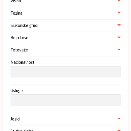
Visina
Težina
Silikonske grudi
Boja kose
Tetovaže
Nacionalnost
Usluge
Jezici