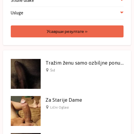
Stidne dlake
Usluge
Усаврши резултате ››
Tražim ženu samo ozbiljne ponude
Šid
Za Starije Dame
Lični Oglasi