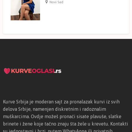
Novi Sad
Kurve Srbija je moderan sajt za pronalazak kurvi iz svih
delova Srbije, namenjen diskretnim i radoznalim
muškarcima. Ovdje možeš pronaći sisate plavuše, slatke
brinete i žene koje tačno znaju šta žele u krevetu. Kontakti
su jednostavni i brzi, putem WhatsAppa ili privatnih