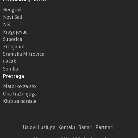
Beograd
Novi Sad
Niš
Kragujevac
Subotica
Zrenjanin
Sremska Mitrovica
Čačak
Sombor
Pretraga
Matorke za sex
Ona traži njega
Klub za odrasle
Uslovi i usluge
Kontakt
Baneri
Partneri