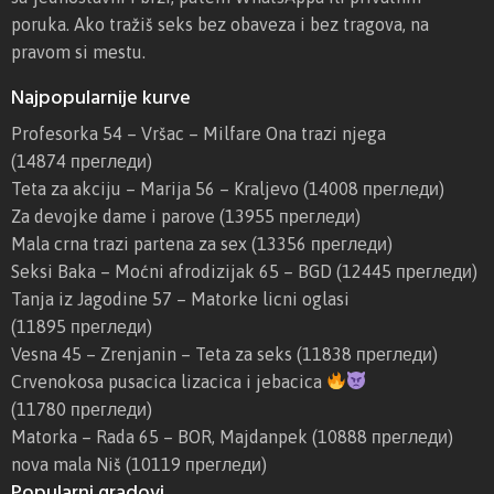
poruka. Ako tražiš seks bez obaveza i bez tragova, na
pravom si mestu.
Najpopularnije kurve
Profesorka 54 – Vršac – Milfare Ona trazi njega
(14874 прегледи)
Teta za akciju – Marija 56 – Kraljevo
(14008 прегледи)
Za devojke dame i parove
(13955 прегледи)
Mala crna trazi partena za sex
(13356 прегледи)
Seksi Baka – Moćni afrodizijak 65 – BGD
(12445 прегледи)
Tanja iz Jagodine 57 – Matorke licni oglasi
(11895 прегледи)
Vesna 45 – Zrenjanin – Teta za seks
(11838 прегледи)
Crvenokosa pusacica lizacica i jebacica
(11780 прегледи)
Matorka – Rada 65 – BOR, Majdanpek
(10888 прегледи)
nova mala Niš
(10119 прегледи)
Popularni gradovi