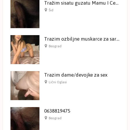
Tražim sisatu guzatu Mamu I Ceru
Šid
Trazim ozbiljne muskarce za saradnju
Beograd
Trazim dame/devojke za sex
Lični Oglasi
0638819475
Beograd