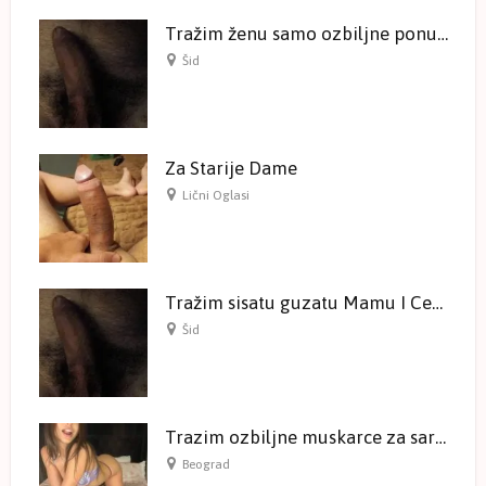
Tražim ženu samo ozbiljne ponude
Šid
Za Starije Dame
Lični Oglasi
Tražim sisatu guzatu Mamu I Ceru
Šid
Trazim ozbiljne muskarce za saradnju
Beograd