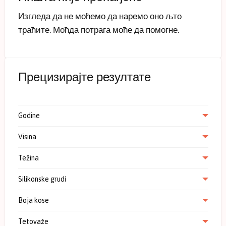
Изгледа да не моћемо да наремо оно љто
траћите. Моћда потрага моће да помогне.
Прецизирајте резултате
Godine
Visina
Težina
Silikonske grudi
Boja kose
Tetovaže