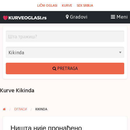
LIČNI OGLASI
KURVE
SEX SRBIJA
PRETRAGA
Kurve Kikinda
ОГЛАСИ
KIKINDA
Ништа није пронађено