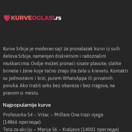
Kurve Srbija je moderan sajt za pronalazak kurvi iz svih
delova Srbije, namenjen diskretnim i radoznalim
muškarcima. Ovdje možeš pronaći sisate plavuše, slatke
brinete i žene koje tačno znaju šta žele u krevetu. Kontakti
su jednostavni i brzi, putem WhatsAppa ili privatnih
poruka. Ako tražiš seks bez obaveza i bez tragova, na
pravom si mestu.
Najpopularnije kurve
Profesorka 54 – Vršac – Milfare Ona trazi njega
(14866 прегледи)
Teta za akciju – Marija 56 – Kraljevo
(14001 прегледи)