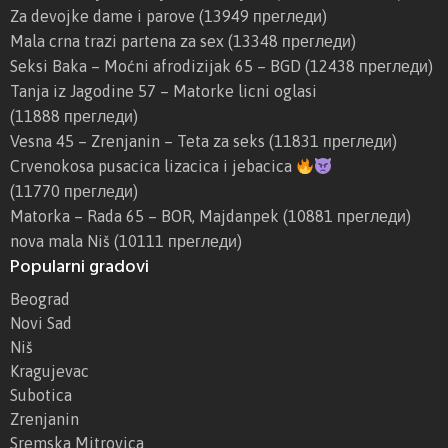
Za devojke dame i parove
(13949 прегледи)
Mala crna trazi partena za sex
(13348 прегледи)
Seksi Baka – Moćni afrodizijak 65 – BGD
(12438 прегледи)
Tanja iz Jagodine 57 – Matorke licni oglasi
(11888 прегледи)
Vesna 45 – Zrenjanin – Teta za seks
(11831 прегледи)
Crvenokosa pusacica lizacica i jebacica
(11770 прегледи)
Matorka – Rada 65 – BOR, Majdanpek
(10881 прегледи)
nova mala Niš
(10111 прегледи)
Popularni gradovi
Beograd
Novi Sad
Niš
Kragujevac
Subotica
Zrenjanin
Sremska Mitrovica