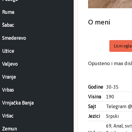
Ruma
O meni
Šabac
Smederevo
Licni ogla
Užice
Opusteno i max dis
Valjevo
Vranje
Godine
30-35
Vrbas
Visina
190
Vrnjačka Banja
Sajt
Telegram 
Vršac
Jezici
Srpski
69, Anal, sv
Zemun