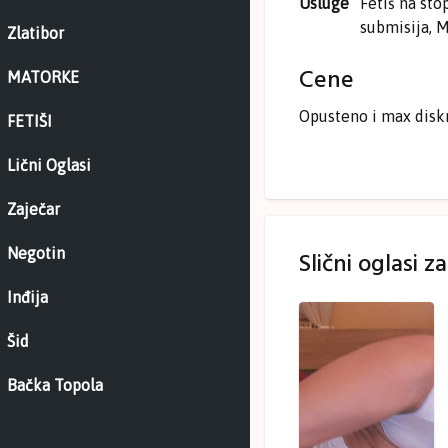
Usluge
Fetiš na sto
submisija, M
Zlatibor
Cene
MATORKE
Opusteno i max disk
FETIŠI
Lični Oglasi
Zaječar
Negotin
Slični oglasi z
Inđija
Šid
Bačka Topola