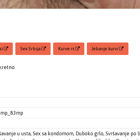
si
Sex Srbija
Kurve rs
Jebanje kurvi
kretno
@mp_83mp
ršavanje u usta, Sex sa kondomom, Duboko grlo, Svršavanje po l