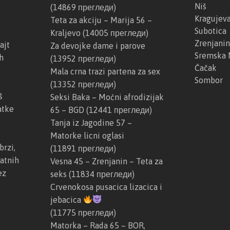
Niš
(14869 прегледи)
s
e
Kragujev
Teta za akciju – Marija 56 –
k
k
Subotica
Kraljevo
(14005 прегледи)
a
s
Zrenjanin
ajt
Za devojke dame i parove
M
i
Sremska 
h
(13952 прегледи)
i
N
Čačak
Mala crna trazi partena za sex
t
e
Sombor
(13352 прегледи)
r
d
š
Seksi Baka – Moćni afrodizijak
o
a
atke
65 – BGD
(12441 прегледи)
v
4
Tanja iz Jagodine 57 –
i
0
Matorke licni oglasi
c
–
brzi,
(11891 прегледи)
a
N
atnih
Vesna 45 – Zrenjanin – Teta za
–
o
ez
seks
(11834 прегледи)
N
v
Crvenokosa pusacica lizacica i
o
i
jebacica
v
B
(11775 прегледи)
i
e
Matorka – Rada 65 – BOR,
s
o