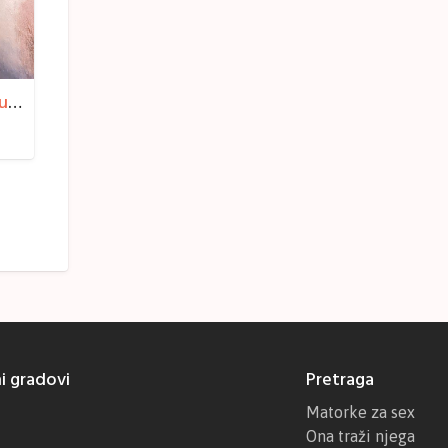
Bomba za žurku
i gradovi
Pretraga
Matorke za sex
Ona traži njega