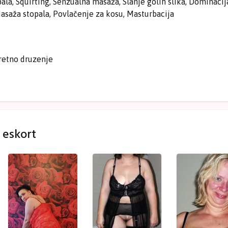
pala, Squirting, Senzualna masaža, Slanje golih slika, Dominacij
asaža stopala, Povlačenje za kosu, Masturbacija
retno druzenje
a eskort