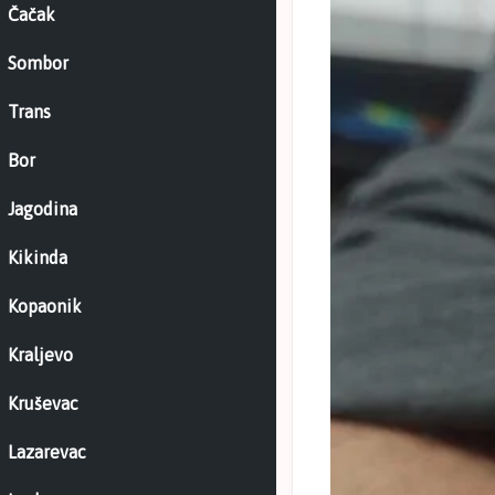
Čačak
Sombor
Trans
Bor
Jagodina
Kikinda
Kopaonik
Kraljevo
Kruševac
Lazarevac