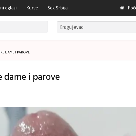
ni oglasi
Kurve
Sex Srbija
Poč
JKE DAME I PAROVE
e dame i parove