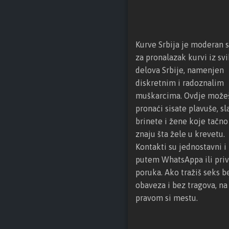
6
0
–
Kurve Srbija je moderan s
U
za pronalazak kurvi iz svi
ž
delova Srbije, namenjen
i
diskretnim i radoznalim
c
muškarcima. Ovdje može
e
pronaći sisate plavuše, sl
,
brinete i žene koje tačno
Z
znaju šta žele u krevetu.
l
Kontakti su jednostavni i 
a
putem WhatsAppa ili priv
t
poruka. Ako tražiš seks b
i
obaveza i bez tragova, na
b
pravom si mestu.
o
r