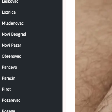
Leskovac
Loznica
Mladenovac
Novi Beograd
Novi Pazar
Obrenovac
Pančevo
Paraćin
Pirot
Požarevac
Požega