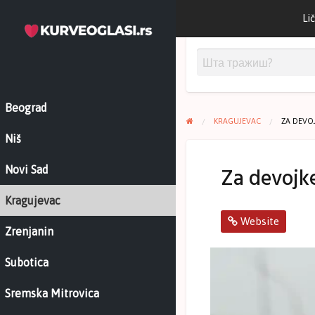
Lič
Beograd
KRAGUJEVAC
ZA DEVO
Niš
Za devojk
Novi Sad
Kragujevac
Website
Zrenjanin
Subotica
Sremska Mitrovica