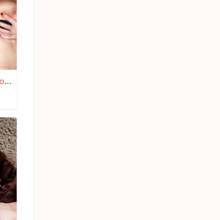
Tanja iz Jagodine 57 – Matorke licni oglasi