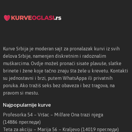
Kurve Srbija je moderan sajt za pronalazak kurvi iz svih
delova Srbije, namenjen diskretnim i radoznalim
muškarcima. Ovdje možeš pronaći sisate plavuše, slatke
brinete i žene koje tačno znaju šta žele u krevetu. Kontakti
su jednostavni i brzi, putem WhatsAppa ili privatnih
poruka. Ako tražiš seks bez obaveza i bez tragova, na
pravom si mestu.
Najpopularnije kurve
Profesorka 54 – Vršac – Milfare Ona trazi njega
(14886 прегледи)
Teta za akciju – Marija 56 – Kraljevo
(14019 прегледи)