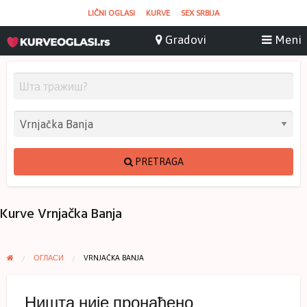
LIČNI OGLASI
KURVE
SEX SRBIJA
PRETRAGA
Kurve Vrnjačka Banja
ОГЛАСИ
VRNJAČKA BANJA
Ништа није пронађено