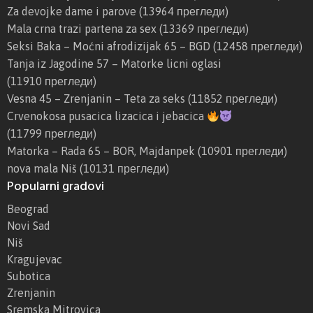
Za devojke dame i parove
(13964 прегледи)
Mala crna trazi partena za sex
(13369 прегледи)
Seksi Baka – Moćni afrodizijak 65 – BGD
(12458 прегледи)
Tanja iz Jagodine 57 – Matorke licni oglasi
(11910 прегледи)
Vesna 45 – Zrenjanin – Teta za seks
(11852 прегледи)
Crvenokosa pusacica lizacica i jebacica
(11799 прегледи)
Matorka – Rada 65 – BOR, Majdanpek
(10901 прегледи)
nova mala Niš
(10131 прегледи)
Popularni gradovi
Beograd
Novi Sad
Niš
Kragujevac
Subotica
Zrenjanin
Sremska Mitrovica