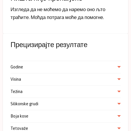
Изгледа да не моћемо да наремо оно љто
траћите. Моћда потрага моће да помогне.
Прецизирајте резултате
Godine
Visina
Težina
Silikonske grudi
Boja kose
Tetovaže