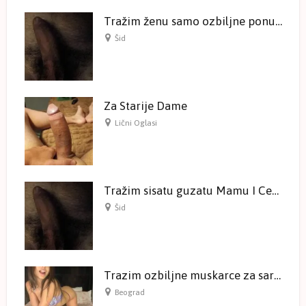
Tražim ženu samo ozbiljne ponude
Šid
Za Starije Dame
Lični Oglasi
Tražim sisatu guzatu Mamu I Ceru
Šid
Trazim ozbiljne muskarce za saradnju
Beograd