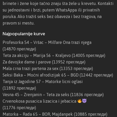
brinete i žene koje tačno znaju šta žele u krevetu. Kontakti
su jednostavni i brzi, putem WhatsAppa ili privatnih
poruka. Ako tražiš seks bez obaveza i bez tragova, na
pravom si mestu.
Najpopularnije kurve
Profesorka 54 – Vršac – Milfare Ona trazi njega
(14870 прегледи)
Teta za akciju – Marija 56 – Kraljevo
(14005 прегледи)
Za devojke dame i parove
(13952 прегледи)
Mala crna trazi partena za sex
(13353 прегледи)
Seksi Baka – Moćni afrodizijak 65 – BGD
(12442 прегледи)
Tanja iz Jagodine 57 – Matorke licni oglasi
(11892 прегледи)
Vesna 45 – Zrenjanin – Teta za seks
(11836 прегледи)
Crvenokosa pusacica lizacica i jebacica
(11776 прегледи)
Matorka – Rada 65 – BOR, Majdanpek
(10885 прегледи)