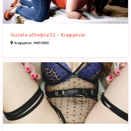
Guzata učiteljica 52 – Kragujevac
Kragujevac
,
MATORKE
Sex
oglas
–
Vera
49
Kragujevac