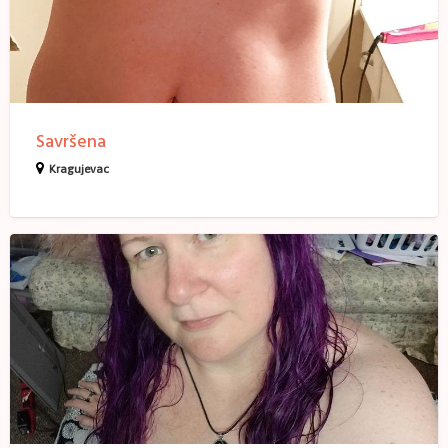
Savršena
Kragujevac
Zrela
fantazija