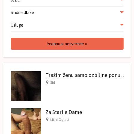
Stidne dlake
Usluge
Усаврши резултате ››
Tražim ženu samo ozbiljne ponude
Šid
Za Starije Dame
Lični Oglasi