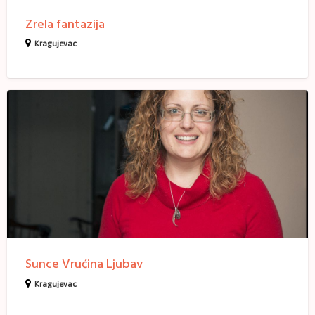
Zrela fantazija
Kragujevac
Sunce
Vrućina
Ljubav
Sunce Vrućina Ljubav
Kragujevac