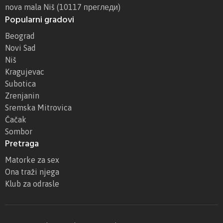
nova mala Niš
(10117 прегледи)
Popularni gradovi
Beograd
Novi Sad
Niš
Kragujevac
Subotica
Zrenjanin
Sremska Mitrovica
Čačak
Sombor
Pretraga
Matorke za sex
Ona traži njega
Klub za odrasle