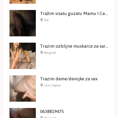
Tražim sisatu guzatu Mamu I Ceru
Šid
Trazim ozbiljne muskarce za saradnju
Beograd
Trazim dame/devojke za sex
Lični Oglasi
0638819475