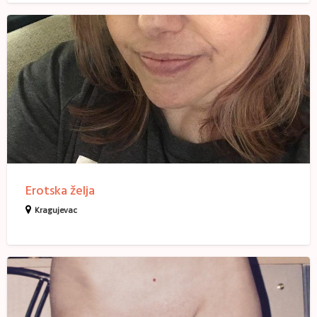
Erotska
želja
Erotska želja
Kragujevac
Dragana