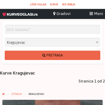
LIČNI OGLASI
KURVE
SEX SRBIJA
PRETRAGA
Kurve Kragujevac
Stranica 1 od 2
ОГЛАСИ
KRAGUJEVAC
Za