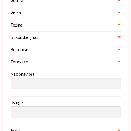
Godine
Visina
Težina
Silikonske grudi
Boja kose
Tetovaže
Nacionalnost
Usluge
Jezici