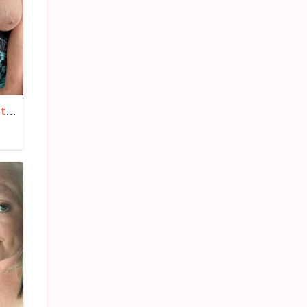
Izazovna vatrena Neda 75 – N.Beograd – Babe za seks