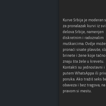
Kurve Srbija je moderan s
za pronalazak kurvi iz svi
delova Srbije, namenjen
diskretnim i radoznalim
muškarcima. Ovdje može
pronaći sisate plavuše, sl
brinete i žene koje tačno
znaju šta žele u krevetu.
Kontakti su jednostavni i 
putem WhatsAppa ili priv
poruka. Ako tražiš seks b
obaveza i bez tragova, na
pravom si mestu.