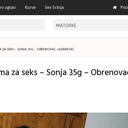
ni oglasi
Kurve
Sex Srbija
Poč
 ZA SEKS – SONJA 35G – OBRENOVAC, LAZAREVAC
a za seks – Sonja 35g – Obrenova