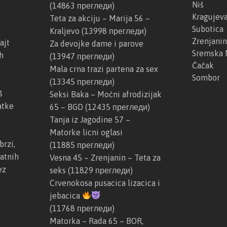
r
z
Niš
(14863 прегледи)
a
Kragujev
Teta za akciju – Marija 56 –
s
Subotica
Kraljevo
(13998 прегледи)
e
Zrenjanin
ajt
Za devojke dame i parove
k
Sremska 
h
(13947 прегледи)
s
Čačak
Mala crna trazi partena za sex
Sombor
(13345 прегледи)
š
Seksi Baka – Moćni afrodizijak
atke
65 – BGD
(12435 прегледи)
Tanja iz Jagodine 57 –
Matorke licni oglasi
brzi,
(11885 прегледи)
atnih
Vesna 45 – Zrenjanin – Teta za
ez
seks
(11829 прегледи)
Crvenokosa pusacica lizacica i
jebacica
(11768 прегледи)
Matorka – Rada 65 – BOR,