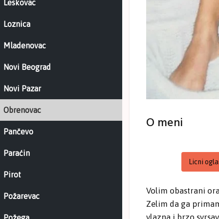
Leskovac
Loznica
Mladenovac
Novi Beograd
Novi Pazar
Obrenovac
O meni
Pančevo
Paraćin
Licni ogla
Pirot
Volim obastrani ora
Požarevac
Zelim da ga primam 
vlazna i brzo svrs
Požega