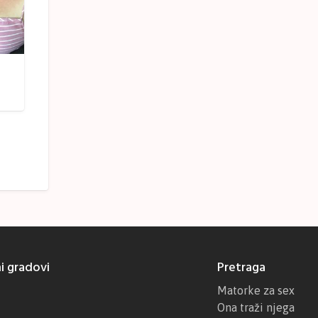
i gradovi
Pretraga
Matorke za sex
Ona traži njega