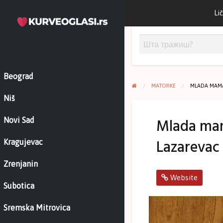
Lič
Beograd
MATORKE
MLADA MAMA
Niš
Mlada mam
Novi Sad
Lazarevac
Kragujevac
Zrenjanin
Website
Subotica
Sremska Mitrovica