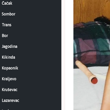
Čačak
Sombor
Trans
Bor
Jagodina
Kikinda
Kopaonik
Kraljevo
Kruševac
Lazarevac