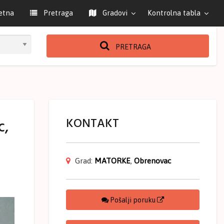
etna
Pretraga
Gradovi
Kontrolna tabla
PRETRAGA
KONTAKT
c,
Grad:
MATORKE
,
Obrenovac
Pošalji poruku