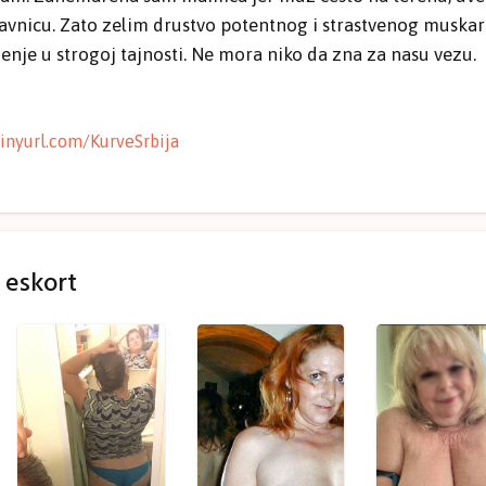
avnicu. Zato zelim drustvo potentnog i strastvenog muska
je u strogoj tajnosti. Ne mora niko da zna za nasu vezu.
tinyurl.com/KurveSrbija
a eskort
K
M
I