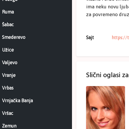
ima neku novu ljub
Ruma
za povremeno druzen
Šabac
Smederevo
Sajt
https://
Užice
Valjevo
Slični oglasi z
Vranje
Vrbas
Vrnjačka Banja
Vršac
Zemun
s