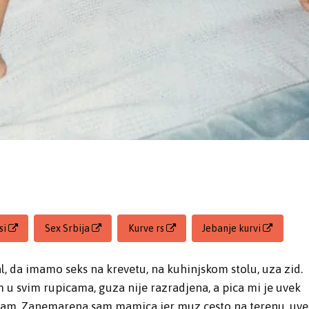
si
Sex Srbija
Kurve rs
Jebanje kurvi
l, da imamo seks na krevetu, na kuhinjskom stolu, uza zid.
u svim rupicama, guza nije razradjena, a pica mi je uvek
avam. Zanemarena sam mamica jer muz cesto na terenu, uve