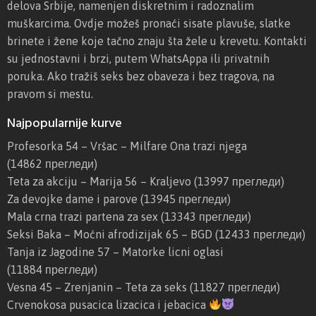
delova Srbije, namenjen diskretnim i radoznalim
muškarcima. Ovdje možeš pronaći sisate plavuše, slatke
brinete i žene koje tačno znaju šta žele u krevetu. Kontakti
su jednostavni i brzi, putem WhatsAppa ili privatnih
poruka. Ako tražiš seks bez obaveza i bez tragova, na
pravom si mestu.
Najpopularnije kurve
Profesorka 54 – Vršac – Milfare Ona trazi njega
(14862 прегледи)
Teta za akciju – Marija 56 – Kraljevo
(13997 прегледи)
Za devojke dame i parove
(13945 прегледи)
Mala crna trazi partena za sex
(13343 прегледи)
Seksi Baka – Moćni afrodizijak 65 – BGD
(12433 прегледи)
Tanja iz Jagodine 57 – Matorke licni oglasi
(11884 прегледи)
Vesna 45 – Zrenjanin – Teta za seks
(11827 прегледи)
Crvenokosa pusacica lizacica i jebacica