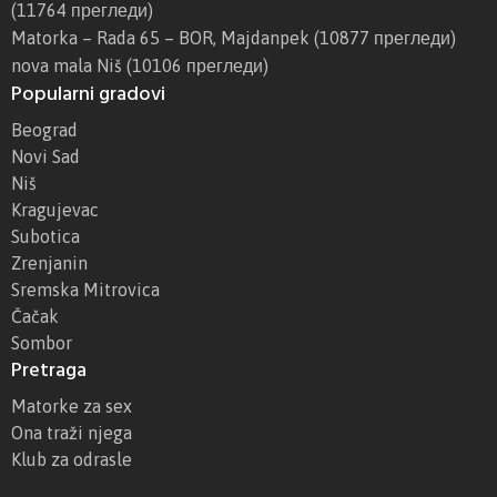
(11764 прегледи)
Matorka – Rada 65 – BOR, Majdanpek
(10877 прегледи)
nova mala Niš
(10106 прегледи)
Popularni gradovi
Beograd
Novi Sad
Niš
Kragujevac
Subotica
Zrenjanin
Sremska Mitrovica
Čačak
Sombor
Pretraga
Matorke za sex
Ona traži njega
Klub za odrasle