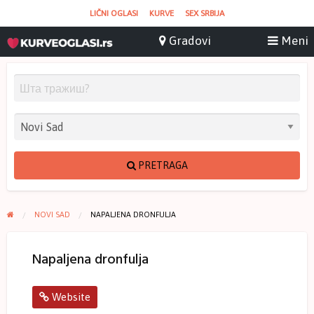
LIČNI OGLASI
KURVE
SEX SRBIJA
PRETRAGA
NOVI SAD
NAPALJENA DRONFULJA
Napaljena dronfulja
Website