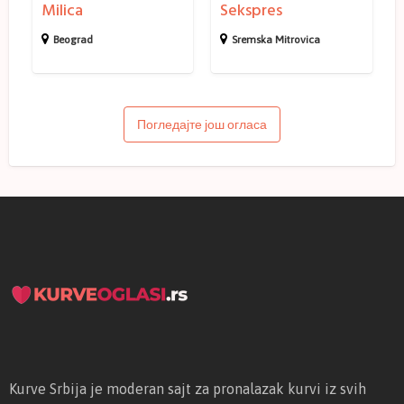
c
Milica
Sekspres
s
e
o
Beograd
Sremska Mitrovica
g
r
a
Погледајте још огласа
d
Kurve Srbija je moderan sajt za pronalazak kurvi iz svih