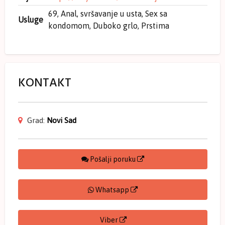
69, Anal, svršavanje u usta, Sex sa
Usluge
kondomom, Duboko grlo, Prstima
KONTAKT
Grad:
Novi Sad
Pošalji poruku
Whatsapp
Viber