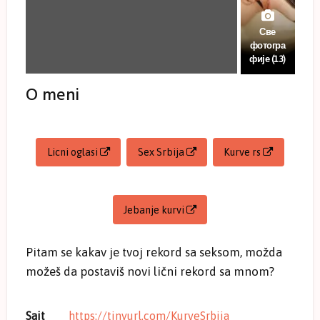
Све
фотогра
фије (13)
O meni
Licni oglasi
Sex Srbija
Kurve rs
Jebanje kurvi
Pitam se kakav je tvoj rekord sa seksom, možda
možeš da postaviš novi lični rekord sa mnom?
Sajt
https://tinyurl.com/KurveSrbija