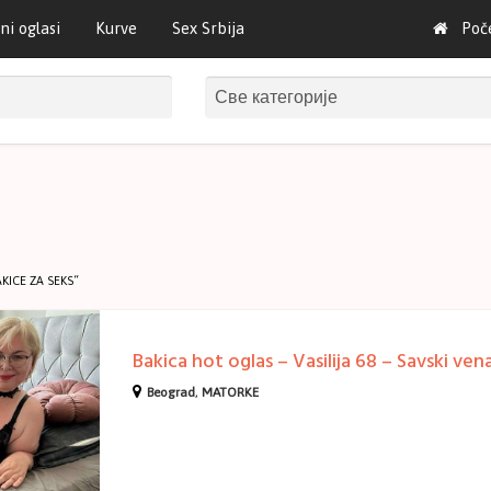
ni oglasi
Kurve
Sex Srbija
Poč
ICE ZA SEKS“
Beograd
,
MATORKE