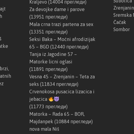
Subotica
Kraljevo
(14004 прегледи)
Zrenjanin
ajt
Za devojke dame i parove
Sremska 
h
(13951 прегледи)
Čačak
Mala crna trazi partena za sex
Sombor
(13351 прегледи)
š
Seksi Baka – Moćni afrodizijak
atke
65 – BGD
(12440 прегледи)
Tanja iz Jagodine 57 –
Matorke licni oglasi
brzi,
(11891 прегледи)
atnih
Vesna 45 – Zrenjanin – Teta za
ez
seks
(11834 прегледи)
Crvenokosa pusacica lizacica i
jebacica
(11773 прегледи)
Matorka – Rada 65 – BOR,
Majdanpek
(10884 прегледи)
nova mala Niš