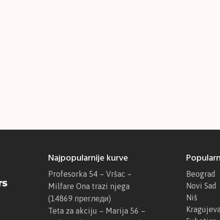
Najpopularnije kurve
Popularn
Profesorka 54 – Vršac –
Beograd
Novi Sad
Milfare Ona trazi njega
Niš
(14869 прегледи)
Kragujev
Teta za akciju – Marija 56 –