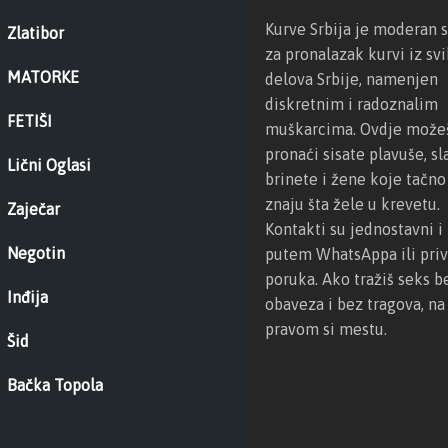
Kurve Srbija je moderan s
Zlatibor
za pronalazak kurvi iz svi
MATORKE
delova Srbije, namenjen
diskretnim i radoznalim
FETIŠI
muškarcima. Ovdje može
pronaći sisate plavuše, sl
Lični Oglasi
brinete i žene koje tačno
znaju šta žele u krevetu.
Zaječar
Kontakti su jednostavni i 
Negotin
putem WhatsAppa ili priv
poruka. Ako tražiš seks b
Inđija
obaveza i bez tragova, na
pravom si mestu.
Šid
Bačka Topola