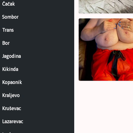
Čačak
Savski
venac,
Sombor
Beograd
Bakica
za
Trans
seks
Bor
–
Zagorela
Jagodina
Mica
68
Kikinda
–
Banjica,
Kopaonik
Beograd
Kraljevo
Kruševac
Lazarevac