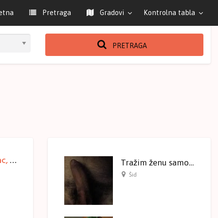
etna
Pretraga
Gradovi
Kontrolna tabla
PRETRAGA
Bakica hot oglas – Vasilija 68 – Savski venac, Beograd
Tražim ženu samo ozbiljne ponude
Šid