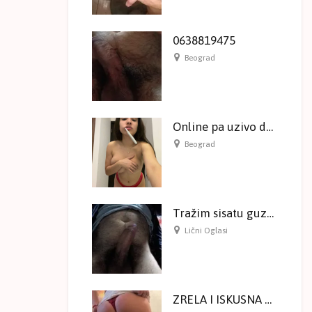
0638819475
Beograd
Online pa uzivo druzenje!
Beograd
Tražim sisatu guzatu ženu
Lični Oglasi
ZRELA I ISKUSNA Samo ONLINE druženje na kameri