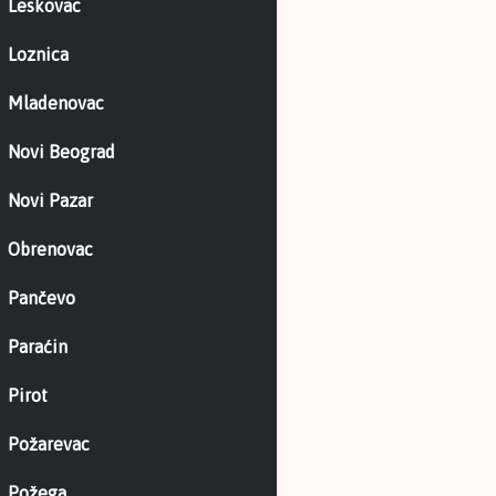
Leskovac
Loznica
Mladenovac
Novi Beograd
Novi Pazar
Obrenovac
Pančevo
Paraćin
Pirot
Požarevac
Požega