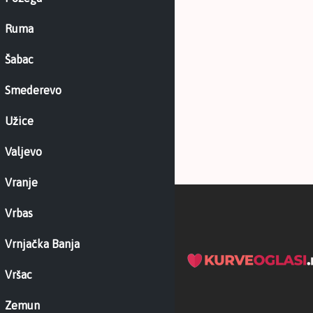
Ruma
Šabac
Smederevo
Užice
Valjevo
Vranje
Vrbas
Vrnjačka Banja
Vršac
Zemun