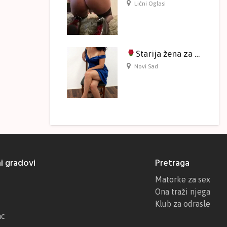
Lični Oglasi
Starija žena za druženje na kameri
Novi Sad
i gradovi
Pretraga
Matorke za sex
Ona traži njega
Klub za odrasle
ac