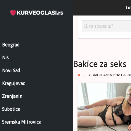
Lič
Beograd
Niš
Bakice za seks
Novi Sad
ОГЛАСИ ОЗНАЧЕНИ СА „BAK
Kragujevac
Bakica
hot
Zrenjanin
oglas
–
Subotica
Vasilija
Sremska Mitrovica
68
–