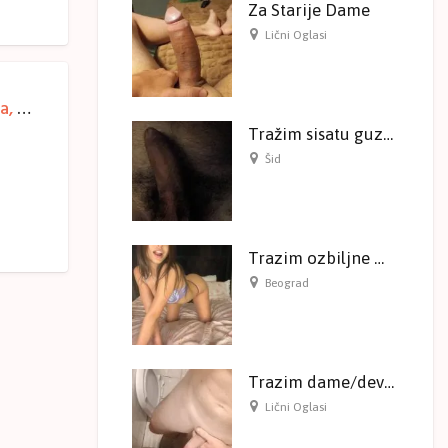
Za Starije Dame
Lični Oglasi
Bakica za seks – Zagorela Mica 68 – Banjica, Beograd
Tražim sisatu guzatu Mamu I Ceru
Šid
Trazim ozbiljne muskarce za saradnju
Beograd
Trazim dame/devojke za sex
Lični Oglasi